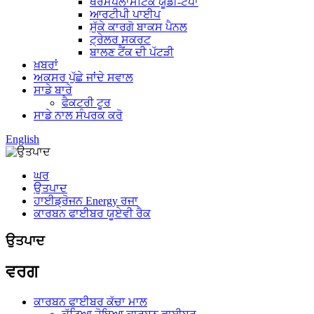
ਥਰਮੋਪਲਾਸਟਿਕ ਯੂਡੀ-ਟੇਪਾਂ
ਆਰਟੀਪੀ ਪਾਈਪ
ਸੁੱਕੇ ਕਾਰਗੋ ਬਾਕਸ ਪੈਨਲ
ਟ੍ਰੇਲਰ ਸਕਰਟ
ਬਾਲਣ ਟੈਂਕ ਦੀ ਪੱਟੜੀ
ਖ਼ਬਰਾਂ
ਅਕਸਰ ਪੁੱਛੇ ਜਾਂਦੇ ਸਵਾਲ
ਸਾਡੇ ਬਾਰੇ
ਫੈਕਟਰੀ ਟੂਰ
ਸਾਡੇ ਨਾਲ ਸੰਪਰਕ ਕਰੋ
English
ਘਰ
ਉਤਪਾਦ
ਹਾਈਡ੍ਰੋਜਨ Energy ਰਜਾ
ਕਾਰਬਨ ਫਾਈਬਰ ਯੂਏਵੀ ਰੈਕ
ਉਤਪਾਦ
ਵਰਗ
ਕਾਰਬਨ ਫਾਈਬਰ ਕੱਚਾ ਮਾਲ